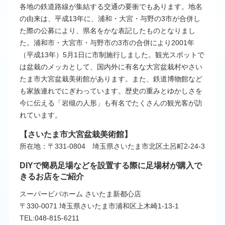
土呂
鉄道博物館
各地の鉄道路線が集結する交通の要衝でもあります。地名
日進
七里
の由来は、平成13年に、浦和・大宮・与野の3市が合併し
指扇
加茂宮
た際の公募により、県名をかな表記したものとなりまし
吉野原
今羽
た。浦和市・大宮市・与野市の3市の合併により2001年
大和田
（平成13年）5月1日に市制施行しました。観光スポットで
は盆栽のメッカとして、国内外に有名な大宮盆栽村やさい
たま市大宮盆栽美術館があります。また、鉄道博物館など
も家族連れでにぎわっています。歴史の重みとゆかしさを
今に伝える「岩槻の人形」も有名でたくさんの観光客が訪
れています。
【さいたま市大宮盆栽美術館】
所在地：〒331-0804 埼玉県さいたま市北区土呂町2-24-3
DIYで簡易足場などを設置する際に足場材が購入で
きるお店をご紹介
スーパービバホーム さいたま新都心店
〒330-0071 埼玉県さいたま市浦和区上木崎1-13-1
TEL:048-815-6211