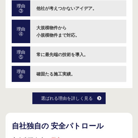
理由
他社が考えつかないアイデア。
③
大規模物件から
理由
④
小規模物件まで対応。
理由
常に最先端の技術を導入。
⑤
理由
確固たる施工実績。
⑥
選ばれる理由を詳しく見る
自社独自の
安全パトロール