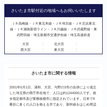
さいたま市駅付近の地域へもお伺いいたします
ＪＲ高崎線
ＪＲ東北本線
ＪＲ埼京線
ＪＲ京浜東北
線
ＪＲ湘南新宿ライン
ＪＲ川越線
ＪＲ武蔵野線
東
武野田線
埼玉新都市交通伊奈線
埼玉高速鉄道
大宮
北大宮
西大宮
東大宮
大宮公園
浦和
北浦和
東浦和
西浦和
南浦和
中浦和
武蔵浦和
さいたま市に関する情報
浦和美園
与野
北与野
南与野
2001年5月1日、浦和、大宮、与野の3市の合併により成立
与野本町
岩槻
した埼玉県の県庁所在地で、人口は約1244000人です。政
東岩槻
宮原
令指定都市及び業務核都市に指定されています。日本で9
東宮原
さいたま新都心
番目に多くの人口を抱える市であり、新幹線をはじめ周辺