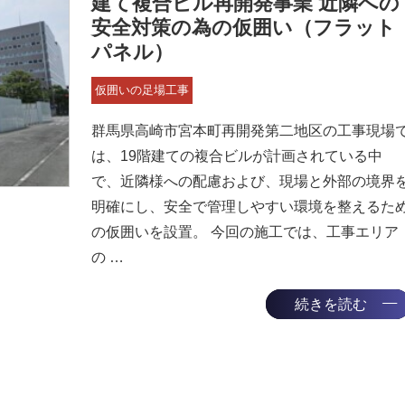
建て複合ビル再開発事業 近隣への
安全対策の為の仮囲い（フラット
パネル）
仮囲いの足場工事
群馬県高崎市宮本町再開発第二地区の工事現場
は、19階建ての複合ビルが計画されている中
で、近隣様への配慮および、現場と外部の境界
明確にし、安全で管理しやすい環境を整えるた
の仮囲いを設置。 今回の施工では、工事エリア
の …
続きを読む