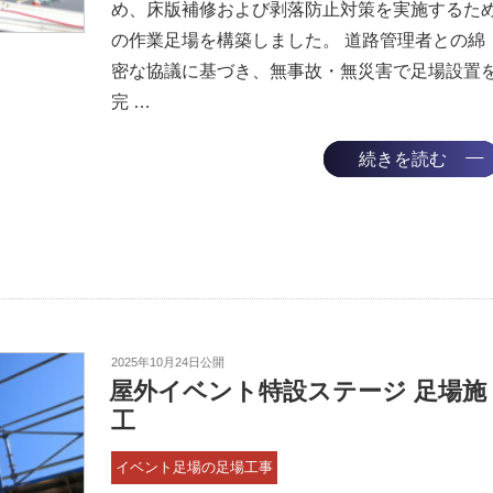
め、床版補修および剥落防止対策を実施するた
の作業足場を構築しました。 道路管理者との綿
密な協議に基づき、無事故・無災害で足場設置
完 …
続きを読む
2025年10月24日
公開
屋外イベント特設ステージ 足場施
工
イベント足場の足場工事