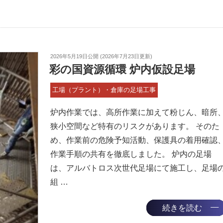
2026年5月19日
公開 (
2026年7月23日
更新)
彩の国資源循環 炉内仮設足場
工場（プラント）・倉庫の足場工事
炉内作業では、高所作業に加えて粉じん、暗所
狭小空間など特有のリスクがあります。 そのた
め、作業前の危険予知活動、保護具の着用確認
作業手順の共有を徹底しました。 炉内の足場
は、アルバトロス次世代足場にて施工し、足場
組 …
続きを読む