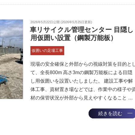
2026年5月22日
公開 (
2026年5月25日
更新)
車リサイクル管理センター 目隠し
用仮囲い設置（鋼製万能板）
仮囲いの足場工事
現場の安全確保と外部からの視線対策を目的と
て、全長800m 高さ3mの鋼製万能板による目隠
し用仮囲いを設置いたしました。 建設工事や解
体工事、資材置き場などでは、作業中の様子や
材の保管状況が外部から見えやすくなること …
続きを読む