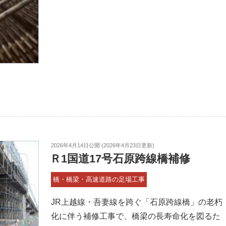
2026年4月14日
公開 (
2026年4月23日
更新)
Ｒ1国道17号石原跨線橋補修
橋・橋梁・高速道路の足場工事
JR上越線・吾妻線を跨ぐ「石原跨線橋」の老朽
化に伴う補修工事で、橋梁の長寿命化を図るた