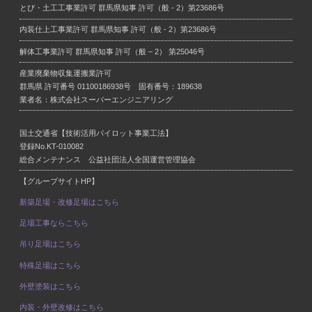
とび・土工工事業許可
群馬県知事 許可（般 - 2）第23686号
内装仕上工事業許可
群馬県知事 許可（般 - 2）第23686号
解体工事業許可
群馬県知事 許可（般 – 2） 第25046号
産業廃棄物収集運搬業許可
群馬県 許可番号 01100186938号 固有番号：189638
業者名：株式会社スーパーエンジニアリング
国土交通省【技術活用パイロット事業工法】
登録No.KT-010082
総合メンテナンス 公益社団法人全国運営管理協会
【グループサイトHP】
新築足場・改修足場はこちら
足場工事ならこちら
吊り足場はこちら
特殊足場はこちら
外壁塗装はこちら
内装・外壁改修はこちら